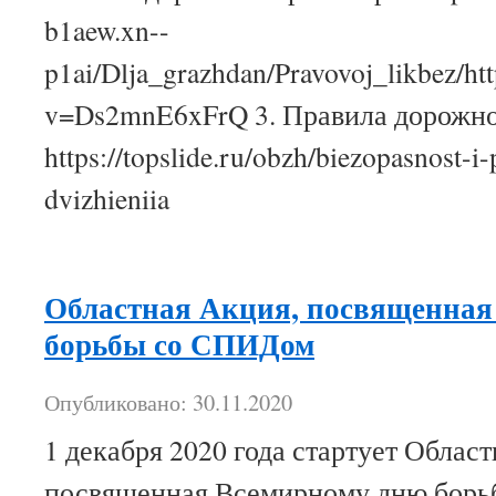
b1aew.xn--
p1ai/Dlja_grazhdan/Pravovoj_likbez/h
v=Ds2mnE6xFrQ 3. Правила дорожн
https://topslide.ru/obzh/biezopasnost-i
dvizhieniia
Областная Акция, посвященная
борьбы со СПИДом
Опубликовано: 30.11.2020
1 декабря 2020 года стартует Облас
посвященная Всемирному дню бор