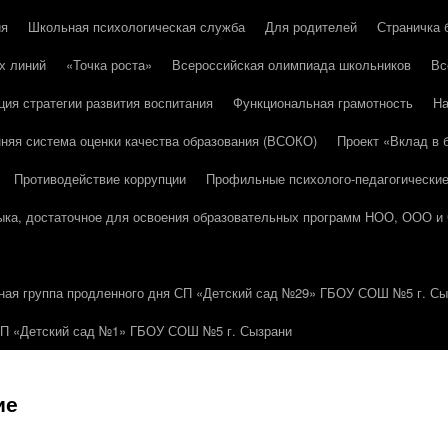
ия
Школьная психологическая служба
Для родителей
Страничка 
х линий
«Точка роста»
Всероссийская олимпиада школьников
Вс
ция стратегии развития воспитания
Функциональная грамотность
На
няя система оценки качества образования (ВСОКО)
Проект «Вклад в
Противодействие коррупции
Профильные психолого-педагогически
зыка, достаточное для освоения образовательных программ НОО, ООО и
ная группа продленного дня СП «Детский сад №29» ГБОУ СОШ №5 г. Сы
СП «Детский сад №1» ГБОУ СОШ №5 г. Сызрани
ие