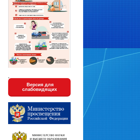
.
Версия для
слабовидящих