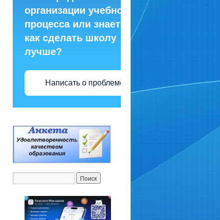
организации учебного
процесса или знаете,
как сделать школу
лучше?
Написать о проблеме