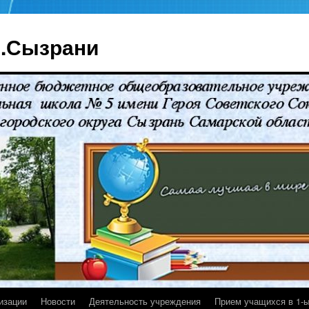
г.Сызрани
изации
Новости
Деятельность учреждения
Прием учащихся в 1-ы