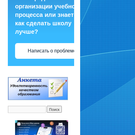
организации учебного
процесса или знаете,
как сделать школу
лучше?
Написать о проблеме