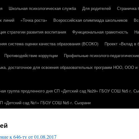
ия
Школьная психологическая служба
Для родителей
Страничка 
х линий
«Точка роста»
Всероссийская олимпиада школьников
Вс
ция стратегии развития воспитания
Функциональная грамотность
На
няя система оценки качества образования (ВСОКО)
Проект «Вклад в
Противодействие коррупции
Профильные психолого-педагогически
зыка, достаточное для освоения образовательных программ НОО, ООО и
ная группа продленного дня СП «Детский сад №29» ГБОУ СОШ №5 г. Сы
СП «Детский сад №1» ГБОУ СОШ №5 г. Сызрани
лей
ие к 646-ту от 01.08.2017