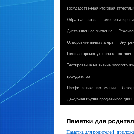
Государственная итоговая аттестац
к
Обратная связь
Телефоны горячи
содержимому
Дистанционное обучение
Реализа
Оздоровительный лагерь
Внутрен
Годовая промежуточная аттестация
Тестирование на знание русского я
гражданства
Профилактика наркомании
Дежур
Дежурная группа продленного дня 
Памятки для родите
Памятка для родителей, приложен