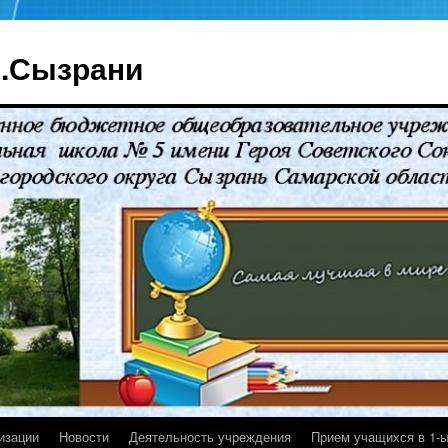
г.Сызрани
изации
Новости
Деятельность учреждения
Прием учащихся в 1-ы