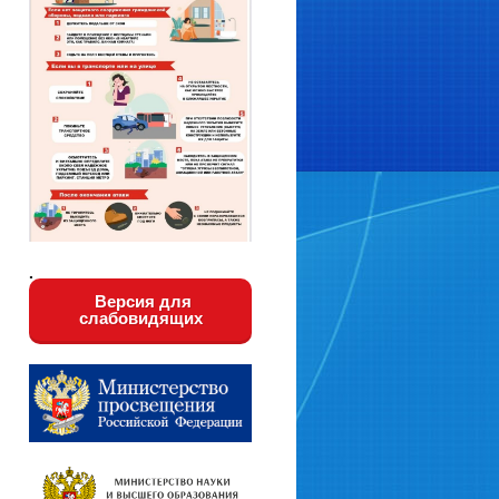
.
Версия для
слабовидящих